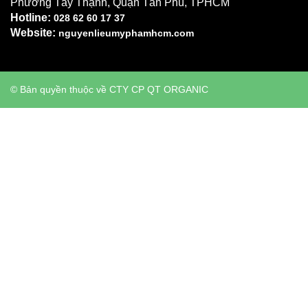
Phường Tây Thạnh, Quận Tân Phú, TPHCM
Hotline:
028 62 60 17 37
Website:
nguyenlieumyphamhcm.com
© Bản quyền thuộc về CTY CP QT ORGANIC