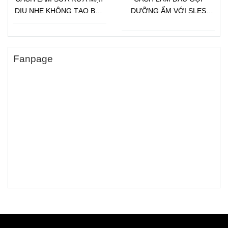
DỊU NHẸ KHÔNG TẠO BỌT
DƯỠNG ẨM VỚI SLES
VỚI DẦU JOJOBA
(SODIUM LAURETH
SULFATE)
Fanpage