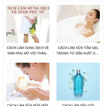
NHIÊN
XUẤT BỒ HÒN
CÁCH LÀM DUNG DỊCH VỆ
CÁCH LÀM SỮA TẮM GEL
SINH PHỤ NỮ VỚI THÀNH
TRONG TỪ DẪN XUẤT DẦU
PHẦN THIÊN NHIÊN
DỪA CHO DA NHẠY CẢM
CÁCH LÀM SỮA RỮA MẶT
CÁCH LÀM DẦU GỘI