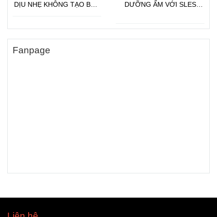
DỊU NHẸ KHÔNG TẠO BỌT
DƯỠNG ẨM VỚI SLES
VỚI DẦU JOJOBA
(SODIUM LAURETH
SULFATE)
Fanpage
Liên hệ