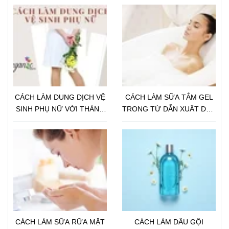
CÁCH LÀM DUNG DỊCH VỆ
CÁCH LÀM SỮA TẮM GEL
SINH PHỤ NỮ VỚI THÀNH
TRONG TỪ DẪN XUẤT DẦU
PHẦN THIÊN NHIÊN
DỪA CHO DA NHẠY CẢM
CÁCH LÀM SỮA RỮA MẶT
CÁCH LÀM DẦU GỘI