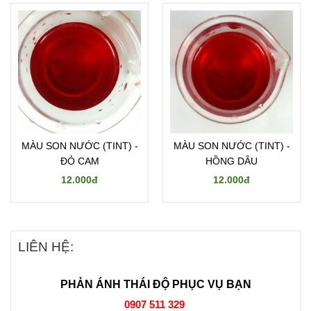
MÀU SON NƯỚC (TINT) -
MÀU SON NƯỚC (TINT) -
ĐỎ CAM
HỒNG DÂU
12.000đ
12.000đ
LIÊN HỆ:
PHẢN ÁNH THÁI ĐỘ PHỤC VỤ BẠN
0907 511 329