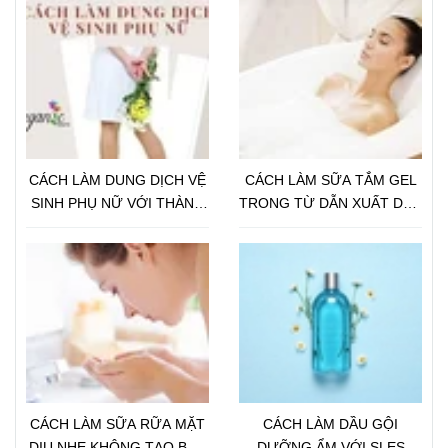
CÁCH LÀM DUNG DỊCH VỆ
CÁCH LÀM SỮA TẮM GEL
SINH PHỤ NỮ VỚI THÀNH
TRONG TỪ DẪN XUẤT DẦU
PHẦN THIÊN NHIÊN
DỪA CHO DA NHẠY CẢM
CÁCH LÀM SỮA RỮA MẶT
CÁCH LÀM DẦU GỘI
DỊU NHẸ KHÔNG TẠO BỌT
DƯỠNG ẨM VỚI SLES