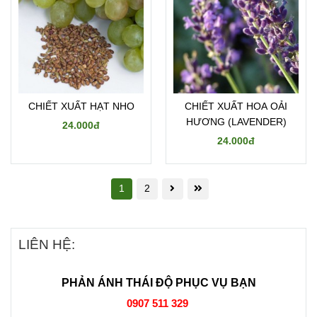
CHIẾT XUẤT HẠT NHO
CHIẾT XUẤT HOA OẢI
HƯƠNG (LAVENDER)
24.000đ
24.000đ
1
2
LIÊN HỆ:
PHẢN ÁNH THÁI ĐỘ PHỤC VỤ BẠN
0907 511 329