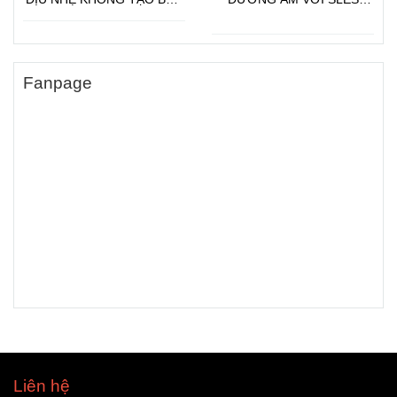
VỚI DẦU JOJOBA
(SODIUM LAURETH
SULFATE)
Fanpage
Liên hệ