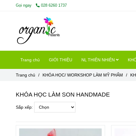
Gọi ngay
028 6260 1737
Trang chủ
GIỚI THIỆU
NL THIÊN NHIÊN
KHÓ
Trang chủ
/
KHÓA HỌC/ WORKSHOP LÀM MỸ PHẨM
/
KH
KHÓA HỌC LÀM SON HANDMADE
Sắp xếp: