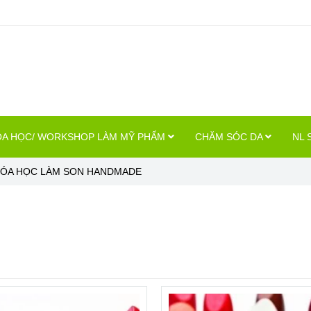
A HỌC/ WORKSHOP LÀM MỸ PHẨM
CHĂM SÓC DA
NL 
ÓA HỌC LÀM SON HANDMADE