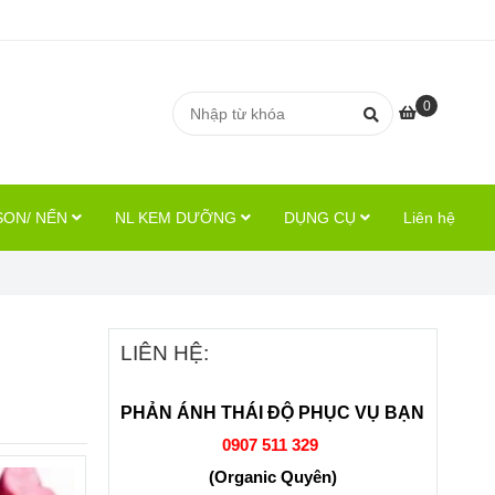
0
SON/ NẾN
NL KEM DƯỠNG
DỤNG CỤ
Liên hệ
LIÊN HỆ:
PHẢN ÁNH THÁI ĐỘ PHỤC VỤ BẠN
0907 511 329
(Organic Quyên)