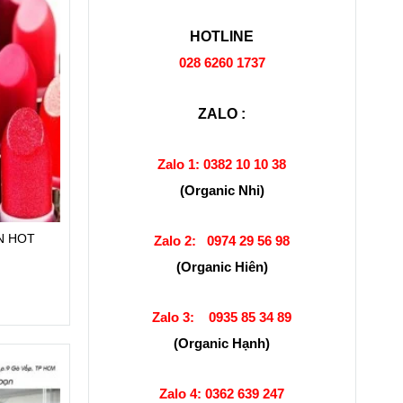
HOTLINE
028 6260 1737
ZALO :
Zalo 1:
0382 10 10 38
(Organic Nhi)
N HOT
Zalo 2:
0974 29 56 98
(Organic Hiên)
Zalo 3:
0935 85 34 89
(Organic Hạnh)
Zalo 4:
0362 639 247