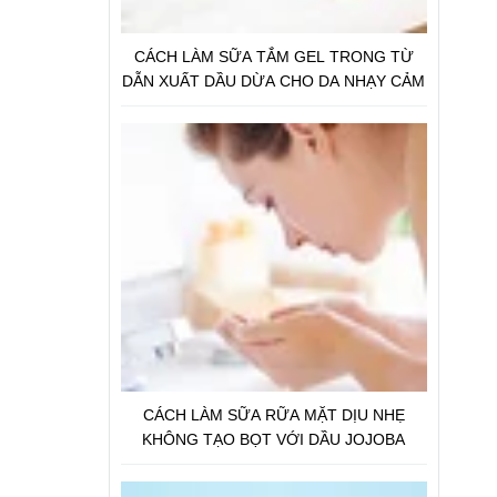
CÁCH LÀM SỮA TẮM GEL TRONG TỪ
DẪN XUẤT DẦU DỪA CHO DA NHẠY CẢM
CÁCH LÀM SỮA RỮA MẶT DỊU NHẸ
KHÔNG TẠO BỌT VỚI DẦU JOJOBA