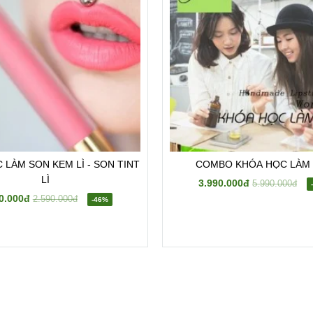
 LÀM SON KEM LÌ - SON TINT
COMBO KHÓA HỌC LÀM
LÌ
3.990.000đ
5.990.000đ
0.000đ
2.590.000đ
-46%