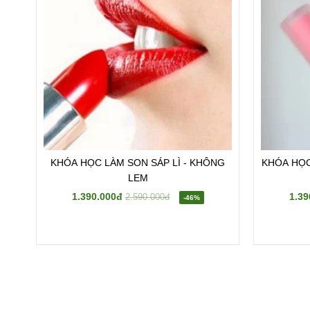
KHÓA HỌC LÀM SON SÁP LÌ - KHÔNG
KHÓA HỌC
LEM
1.390.000đ
1.39
2.590.000đ
-46%