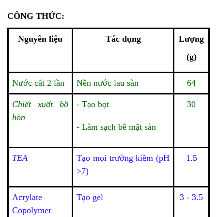
CÔNG THỨC:
Nguyên liệu
Tác dụng
Lượng
(g)
Nước cất 2 lần
Nền nước lau sàn
64
Chiết xuất bồ 
- Tạo bọt
30
hòn
- Làm sạch bề mặt sàn
TEA
Tạo mọi trường kiềm (pH
1.5
>7)
Acrylate 
Tạo gel
3 - 3.5
Copolymer