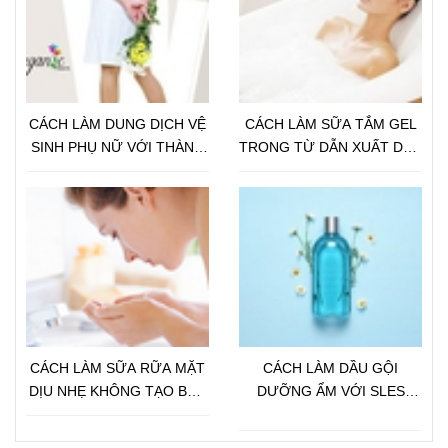
CÁCH LÀM DUNG DỊCH VỆ
CÁCH LÀM SỮA TẮM GEL
SINH PHỤ NỮ VỚI THÀNH
TRONG TỪ DẪN XUẤT DẦU
PHẦN THIÊN NHIÊN
DỪA CHO DA NHẠY CẢM
CÁCH LÀM SỮA RỮA MẶT
CÁCH LÀM DẦU GỘI
DỊU NHẸ KHÔNG TẠO BỌT
DƯỠNG ẨM VỚI SLES
VỚI DẦU JOJOBA
(SODIUM LAURETH
SULFATE)