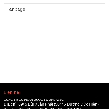
Fanpage
Liên hệ
CÔNG TY CỔ PHẦN QUỐC TẾ ORGANIC
Địa chỉ: 
69/ 5 Bùi Xuân Phái (50/ 46 Dương Đức Hiền), 