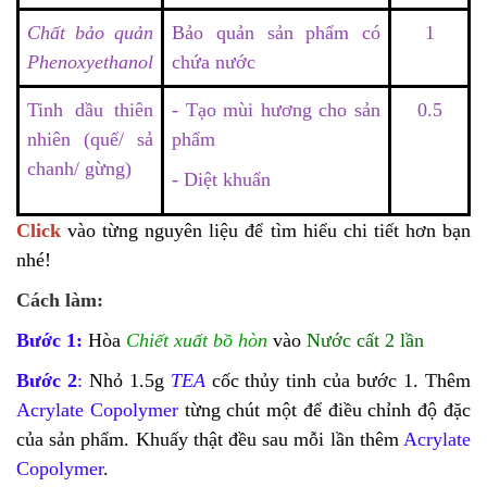
Chất bảo quản
Bảo quản sản phẩm có
1
Phenoxyethanol
chứa nước
Tinh dầu thiên
- Tạo mùi hương cho sản
0.5
nhiên (quế/ sả
phẩm
chanh/ gừng)
- Diệt khuẩn
Click 
vào từng nguyên liệu để tìm hiểu chi tiết hơn bạn 
nhé!
Cách làm: 
Bước 1: 
Hòa 
Chiết xuất bồ hòn
 vào 
Nước cất 2 lần
Bước 2
: 
Nhỏ 1.5g 
TEA
 cốc thủy tinh của bước 1. Thêm 
Acrylate Copolymer
 từng chút một để điều chỉnh độ đặc 
của sản phẩm. Khuấy thật đều sau mỗi lần thêm 
Acrylate 
Copolymer
.