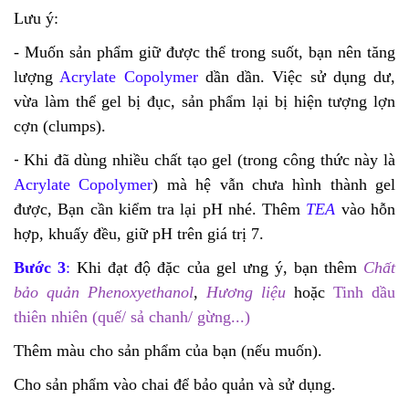
Lưu ý: 
- Muốn sản phẩm giữ được thể trong suốt, bạn nên tăng 
lượng 
Acrylate Copolymer
 dần dần. Việc sử dụng dư, 
vừa làm thể gel bị đục, sản phẩm lại bị hiện tượng lợn 
cợn (clumps). 
-
Khi đã dùng nhiều chất tạo gel (trong công thức này là 
Acrylate Copolymer
) mà hệ vẫn chưa hình thành gel 
được, Bạn cần kiểm tra lại pH nhé. Thêm 
TEA
 vào hỗn 
hợp, khuấy đều, giữ pH trên giá trị 7.
Bước 3
: 
Khi đạt độ đặc của gel ưng ý, bạn thêm 
Chất 
bảo quản Phenoxyethanol
, 
Hương liệu
 hoặc 
Tinh dầu 
thiên nhiên (quế/ sả chanh/ gừng...)
Thêm màu cho sản phẩm của bạn
 (nếu muốn).
Cho sản phẩm vào chai để bảo quản và sử dụng.