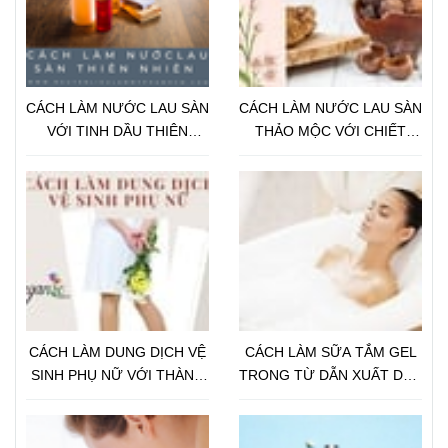
CÁCH LÀM NƯỚC LAU SÀN
CÁCH LÀM NƯỚC LAU SÀN
VỚI TINH DẦU THIÊN
THẢO MỘC VỚI CHIẾT
NHIÊN
XUẤT BỒ HÒN
CÁCH LÀM DUNG DỊCH VỆ
CÁCH LÀM SỮA TẮM GEL
SINH PHỤ NỮ VỚI THÀNH
TRONG TỪ DẪN XUẤT DẦU
PHẦN THIÊN NHIÊN
DỪA CHO DA NHẠY CẢM