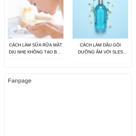
CÁCH LÀM SỮA RỮA MẶT
CÁCH LÀM DẦU GỘI
DỊU NHẸ KHÔNG TẠO BỌT
DƯỠNG ẨM VỚI SLES
VỚI DẦU JOJOBA
(SODIUM LAURETH
SULFATE)
Fanpage